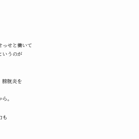
せっせと働いて
というのが
、膀胱炎を
から。
力も