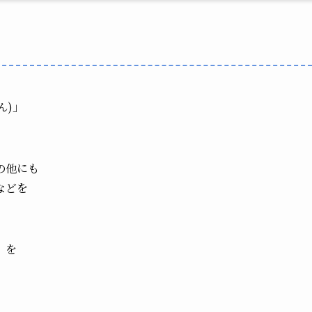
ん)」
の他にも
などを
」を
。