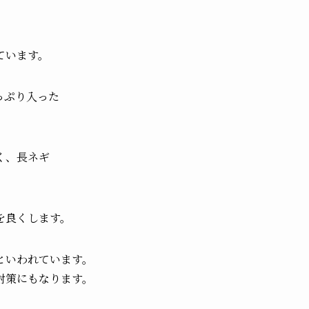
ています。
っぷり入った
。
く、長ネギ
を良くします。
といわれています。
対策にもなります。