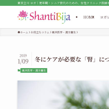
東京立川 ヨガ｜更年期・シニア世代のための、女性クリニック医師
HOME
ヨガ
ホーム
お役立ちコラム
東洋医学・漢方養生
2019
冬にケアが必要な「腎」に
1/09
東洋医学・漢方養生