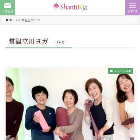
お問合せ
MENU
ホーム
常温立川ヨガ
常温立川ヨガ
– tag –
イベント報告