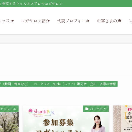
も推奨するウェルネスアロマヨガサロン
レッスン
ヨガサロン紹介
代表プロフィール
お客さまの声
プ（動画・音声など）
パークヨガ
suria（スリア）販売会
立川・多摩の情報
スケジュール
パークヨガ