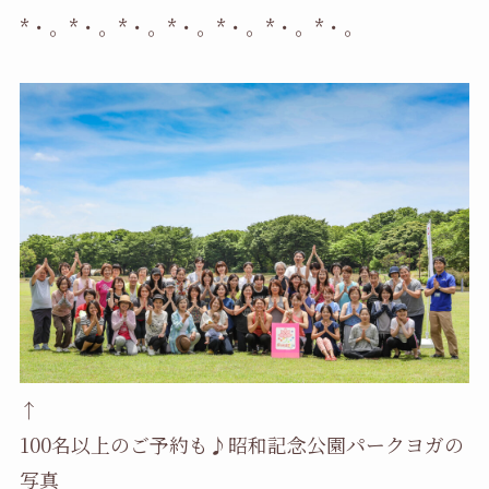
*・。*・。*・。*・。*・。*・。*・。
↑
100名以上のご予約も♪昭和記念公園パークヨガの
写真