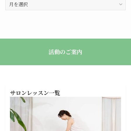
月
別
記
事
活動のご案内
サロンレッスン一覧